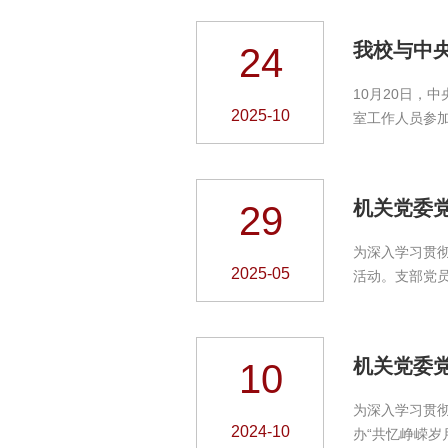
我校与中
24
10月20日
2025-10
室工作人员参
会、教育基金会
机关党委党
29
为深入学习贯彻
2025-05
活动。支部党员
各民族艺术家携
机关党委
10
为深入学习贯
2024-10