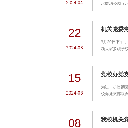
2024-04
水磨沟公园（水
机关党委
22
3月20日下午
2024-03
领大家参观学校
党校办党
15
为进一步贯彻
2024-03
校办党支部联合
我校机关
08