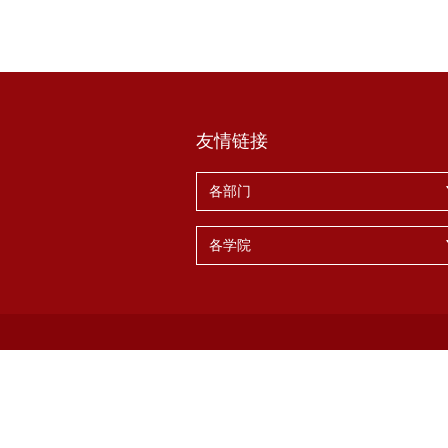
友情链接
各部门
各学院