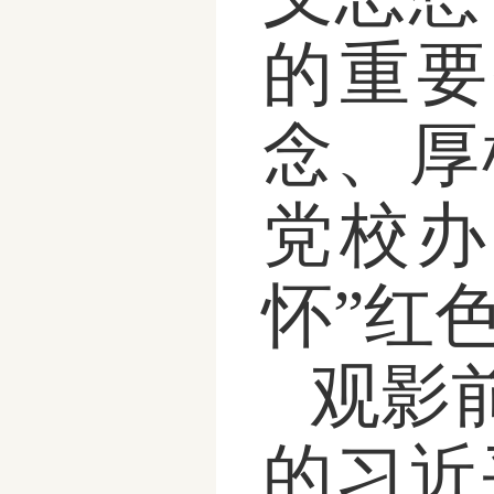
的重要
念、厚
党校办
怀
”
红
观影
的习近