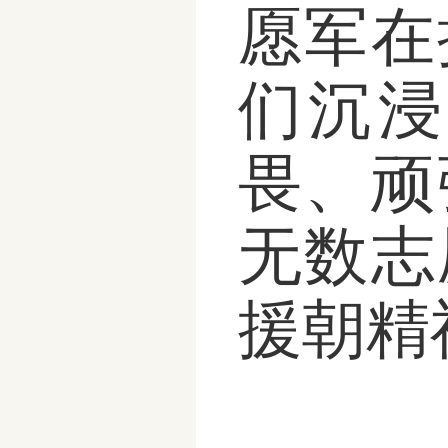
愿军在
们沉浸
畏、顽
无数志
援朝精